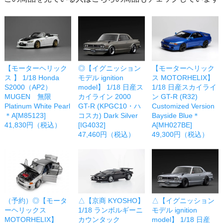
【モーターヘリック
◎【イグニッション
【モーターヘリック
ス 】 1/18 Honda
モデル ignition
ス MOTORHELIX】
S2000（AP2）
model】 1/18 日産ス
1/18 日産スカイライ
MUGEN 無限
カイライン 2000
ン GT-R (R32)
Platinum White Pearl
GT-R (KPGC10・ハ
Customized Version
＊A[M85123]
コスカ) Dark Silver
Bayside Blue＊
41,830円（税込）
[IG4032]
A[MH027BE]
47,460円（税込）
49,300円（税込）
（予約）◎【モータ
△【京商 KYOSHO】
△【イグニッション
ーヘリックス
1/18 ランボルギーニ
モデル ignition
MOTORHELIX】
カウンタック
model】 1/18 日産