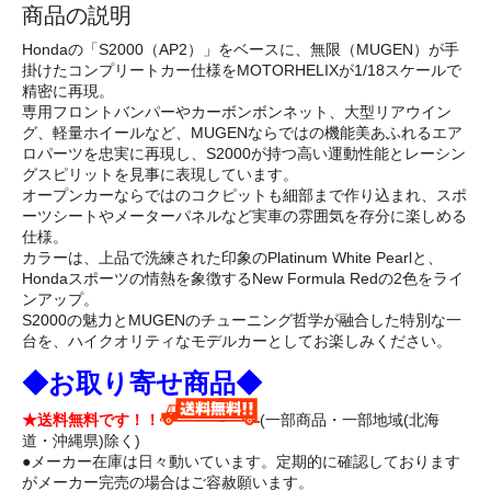
商品の説明
Hondaの「S2000（AP2）」をベースに、無限（MUGEN）が手
掛けたコンプリートカー仕様をMOTORHELIXが1/18スケールで
精密に再現。
専用フロントバンパーやカーボンボンネット、大型リアウイン
グ、軽量ホイールなど、MUGENならではの機能美あふれるエア
ロパーツを忠実に再現し、S2000が持つ高い運動性能とレーシン
グスピリットを見事に表現しています。
オープンカーならではのコクピットも細部まで作り込まれ、スポ
ーツシートやメーターパネルなど実車の雰囲気を存分に楽しめる
仕様。
カラーは、上品で洗練された印象のPlatinum White Pearlと、
Hondaスポーツの情熱を象徴するNew Formula Redの2色をライ
ンアップ。
S2000の魅力とMUGENのチューニング哲学が融合した特別な一
台を、ハイクオリティなモデルカーとしてお楽しみください。
◆お取り寄せ商品◆
★送料無料です！！
(一部商品・一部地域(北海
道・沖縄県)除く)
●メーカー在庫は日々動いています。定期的に確認しております
がメーカー完売の場合はご容赦願います。