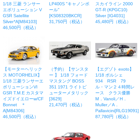
1/18 三菱 ランサー
LP400S "キャノンボ
スカイライン 2000
エボリューション V
ール"
GT-R (KPGC10)
GSR Satellite
[KS08320BKCR]
Silver [IG4031]
Silver*A[M84103]
31,750円（税込）
45,480円（税込）
46,500円（税込）
【モーターヘリック
（予約）【サンスタ
【エグゾト exoto】
ス MOTORHELIX】
ー 】 1/18 フォード
1/18 ポルシェ
1/18 三菱ランサーエ
マスタング BOSS
934 RSR 79
ボリューションVI
351 1971 ライトピ
ル・マン２４時間レ
GSR T.M.E カスタマ
ューターメタリック
ース クラス優勝
イズドイエローw/CF
[3629]
M．Vanoli／H．
Bonnet ＊
21,470円（税込）
Muller／A．
A[M84306]
Pallavicini[RLG19091]
46,500円（税込）
87,780円（税込）