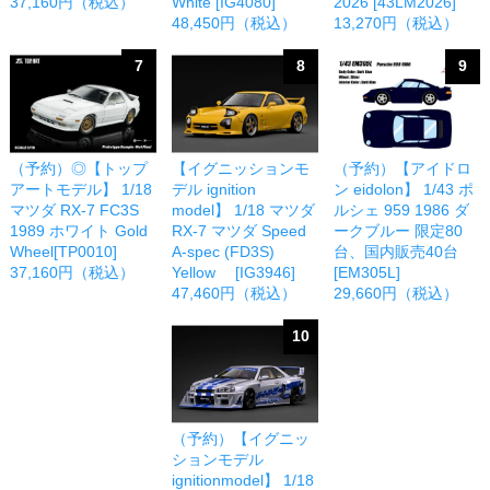
37,160円（税込）
White [IG4080]
2026 [43LM2026]
48,450円（税込）
13,270円（税込）
7
8
9
（予約）◎【トップ
【イグニッションモ
（予約）【アイドロ
アートモデル】 1/18
デル ignition
ン eidolon】 1/43 ポ
マツダ RX-7 FC3S
model】 1/18 マツダ
ルシェ 959 1986 ダ
1989 ホワイト Gold
RX-7 マツダ Speed
ークブルー 限定80
Wheel[TP0010]
A-spec (FD3S)
台、国内販売40台
37,160円（税込）
Yellow [IG3946]
[EM305L]
47,460円（税込）
29,660円（税込）
10
（予約）【イグニッ
ションモデル
ignitionmodel】 1/18