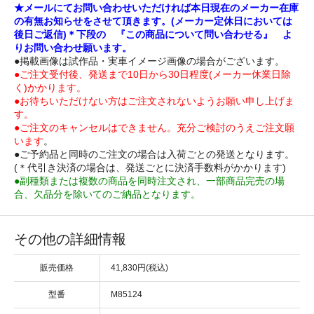
★メールにてお問い合わせいただければ本日現在のメーカー在庫
の有無お知らせをさせて頂きます。(メーカー定休日においては
後日ご返信)＊下段の 『この商品について問い合わせる』 よ
りお問い合わせ願います。
●掲載画像は試作品・実車イメージ画像の場合がございます。
●ご注文受付後、発送まで10日から30日程度(メーカー休業日除
く)かかります。
●お待ちいただけない方はご注文されないようお願い申し上げま
す。
●ご注文のキャンセルはできません。充分ご検討のうえご注文願
います
。
●ご予約品と同時のご注文の場合は入荷ごとの発送となります。
(＊代引き決済の場合は、発送ごとに決済手数料がかかります)
●副種類または複数の商品を同時注文され、一部商品完売の場
合、欠品分を除いてのご納品となります。
その他の詳細情報
販売価格
41,830円(税込)
型番
M85124