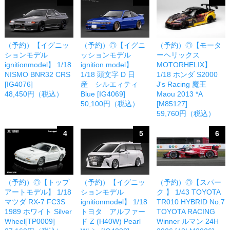
（予約）【イグニッ
（予約）◎【イグニ
（予約）◎【モータ
ションモデル
ッションモデル
ーヘリックス
ignitionmodel】 1/18
ignition model】
MOTORHELIX】
NISMO BNR32 CRS
1/18 頭文字 D 日
1/18 ホンダ S2000
[IG4076]
産 シルエィティ
J's Racing 魔王
48,450円（税込）
Blue [IG4069]
Maou 2013 *A
50,100円（税込）
[M85127]
59,760円（税込）
4
5
6
（予約）◎【トップ
（予約）【イグニッ
（予約）◎【スパー
アートモデル】 1/18
ションモデル
ク 】 1/43 TOYOTA
マツダ RX-7 FC3S
ignitionmodel】 1/18
TR010 HYBRID No.7
1989 ホワイト Silver
トヨタ アルファー
TOYOTA RACING
Wheel[TP0009]
ド Z (H40W) Pearl
Winner ルマン 24H