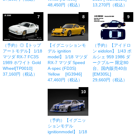
48,450円（税込）
13,270円（税込）
7
8
9
（予約）◎【トップ
【イグニッションモ
（予約）【アイドロ
アートモデル】 1/18
デル ignition
ン eidolon】 1/43 ポ
マツダ RX-7 FC3S
model】 1/18 マツダ
ルシェ 959 1986 ダ
1989 ホワイト Gold
RX-7 マツダ Speed
ークブルー 限定80
Wheel[TP0010]
A-spec (FD3S)
台、国内販売40台
37,160円（税込）
Yellow [IG3946]
[EM305L]
47,460円（税込）
29,660円（税込）
10
（予約）【イグニッ
ションモデル
ignitionmodel】 1/18