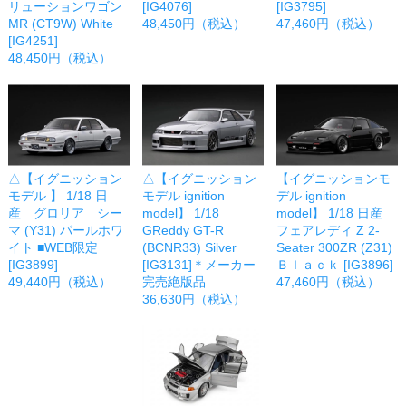
リューションワゴン
[IG4076]
[IG3795]
MR (CT9W) White
48,450円（税込）
47,460円（税込）
[IG4251]
48,450円（税込）
△【イグニッション
△【イグニッション
【イグニッションモ
モデル 】 1/18 日
モデル ignition
デル ignition
産 グロリア シー
model】 1/18
model】 1/18 日産
マ (Y31) パールホワ
GReddy GT-R
フェアレディ Z 2-
イト ■WEB限定
(BCNR33) Silver
Seater 300ZR (Z31)
[IG3899]
[IG3131]＊メーカー
Ｂｌａｃｋ [IG3896]
49,440円（税込）
完売絶版品
47,460円（税込）
36,630円（税込）