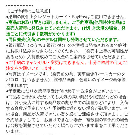
------------------
【ご予約時のご注意点】
●納期の関係上クレジットカード・PayPayはご使用できません。
●商品のお取り置きは致しません。ご予約商品(他同時注文品)は
発売入荷毎に発送させていただきます。(代引き決済の場合、発
送ごとに代引き手数料がかかります)
●同日発売(入荷)のモデルは同梱し発送させていただきます。
●銀行振込（ゆうちょ銀行含む）のお客様は発売されるまで絶対
にお振り込みをなさらないでください。（発売中止等の可能性が
あるため）入荷後改めてご入金のご案内をさせていただきます。
●ご予約のキャンセル・変更はできません。十分ご検討のうえご
注文をお願いいたします。
●写真はイメージです。(発売前の為、実車画像(レースカーのタ
バコロゴはつきません)、試作品画像、色違いのイメージ画像等
含まれます)
●予定数になり次第早期受け付け終了する場合がございます。
●商品をご予約いただいても人気の高い商品や限定品などの場合
は、各小売店に対する商品数の割り当ての調整などにより、入荷
する台数が予定していた予約数に満たない場合が御座います。そ
の場合、商品が入荷できない旨を必ずご連絡させて頂きます。ご
予約頂きましても、お届けできない場合、複数個の御予約の場合
は台数を調整させていただく場合もございます事をご了承くださ
いませ。