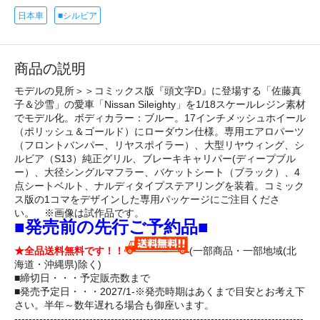
日本車
■シルビア
商品の説明
モデルの見所＞＞コミックス版『頭文字D』に登場する「佐藤真
子＆沙雪」の愛車「Nissan Sileighty」を1/18スケールレジン素材
でモデル化。ボディカラー：ブルー。17インチメッシュホイール
（ポリッシュ＆ゴールド）にローダウン仕様。専用エアロパーツ
（フロントバンパー、リヤスポイラー）、大型リヤウィング、シ
ルビア（S13）純正グリル、ブレーキキャリパー(ディープブル
ー）、大径シングルマフラー、バケットシート（ブラック）、4
点シートベルト、ナルディタイプステアリングを装着。コミック
ス版の1コマをデザインした専用パッケージにご注目くださ
い。 ※画像は試作品です。
■発売前の先行ご予約品■
★全品送料無料です！！
(一部商品・一部地域(北
海道・沖縄県)除く)
■締切日・・・予定販売数まで
■発売予定日・・・2027/1-※発売時期はあくまで目安とお考え下
さい。半年～数年遅れる場合も御座います。
---------------------------------------------------------------------------------