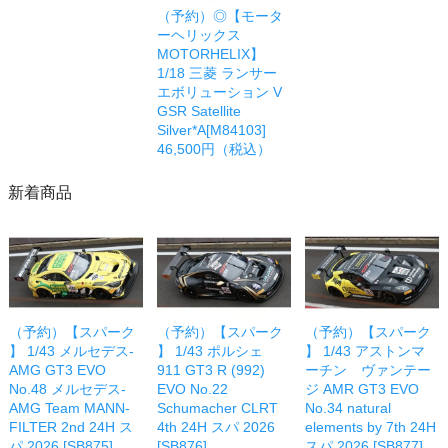
（予約）◎【モータ
ーヘリックス
MOTORHELIX】
1/18 三菱 ランサー
エボリューション V
GSR Satellite
Silver*A[M84103]
46,500円（税込）
新着商品
（予約）【スパーク
（予約）【スパーク
（予約）【スパーク
】 1/43 メルセデス-
】 1/43 ポルシェ
】 1/43 アストンマ
AMG GT3 EVO
911 GT3 R (992)
ーチン ヴァンテー
No.48 メルセデス-
EVO No.22
ジ AMR GT3 EVO
AMG Team MANN-
Schumacher CLRT
No.34 natural
FILTER 2nd 24H ス
4th 24H スパ 2026
elements by 7th 24H
パ 2026 [SB875]
[SB876]
スパ 2026 [SB877]