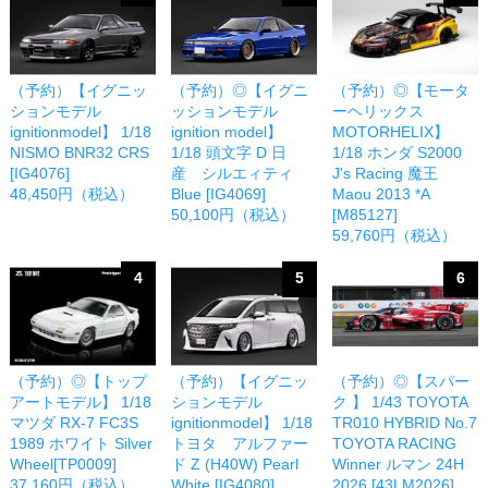
（予約）【イグニッ
（予約）◎【イグニ
（予約）◎【モータ
ションモデル
ッションモデル
ーヘリックス
ignitionmodel】 1/18
ignition model】
MOTORHELIX】
NISMO BNR32 CRS
1/18 頭文字 D 日
1/18 ホンダ S2000
[IG4076]
産 シルエィティ
J's Racing 魔王
48,450円（税込）
Blue [IG4069]
Maou 2013 *A
50,100円（税込）
[M85127]
59,760円（税込）
4
5
6
（予約）◎【トップ
（予約）【イグニッ
（予約）◎【スパー
アートモデル】 1/18
ションモデル
ク 】 1/43 TOYOTA
マツダ RX-7 FC3S
ignitionmodel】 1/18
TR010 HYBRID No.7
1989 ホワイト Silver
トヨタ アルファー
TOYOTA RACING
Wheel[TP0009]
ド Z (H40W) Pearl
Winner ルマン 24H
37,160円（税込）
White [IG4080]
2026 [43LM2026]