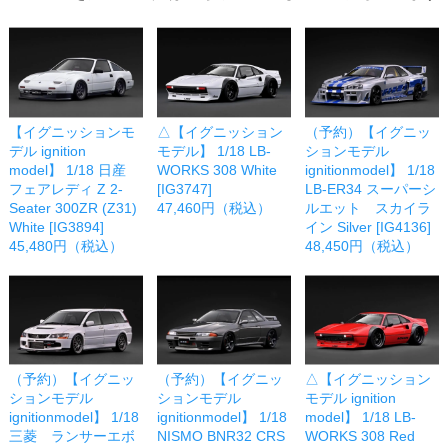
【イグニッションモ
△【イグニッション
（予約）【イグニッ
デル ignition
モデル】 1/18 LB-
ションモデル
model】 1/18 日産
WORKS 308 White
ignitionmodel】 1/18
フェアレディ Z 2-
[IG3747]
LB-ER34 スーパーシ
Seater 300ZR (Z31)
47,460円（税込）
ルエット スカイラ
White [IG3894]
イン Silver [IG4136]
45,480円（税込）
48,450円（税込）
（予約）【イグニッ
（予約）【イグニッ
△【イグニッション
ションモデル
ションモデル
モデル ignition
ignitionmodel】 1/18
ignitionmodel】 1/18
model】 1/18 LB-
三菱 ランサーエボ
NISMO BNR32 CRS
WORKS 308 Red