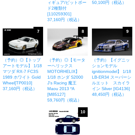
ィギュア/ピットボー
50,100円（税込）
ド2種類付
[110259301]
37,160円（税込）
7
8
9
（予約）◎【トップ
（予約）◎【モータ
（予約）【イグニッ
アートモデル】 1/18
ーヘリックス
ションモデル
マツダ RX-7 FC3S
MOTORHELIX】
ignitionmodel】 1/18
1989 ホワイト Gold
1/18 ホンダ S2000
LB-ER34 スーパーシ
Wheel[TP0010]
J's Racing 魔王
ルエット スカイラ
37,160円（税込）
Maou 2013 *A
イン Silver [IG4136]
[M85127]
48,450円（税込）
59,760円（税込）
10