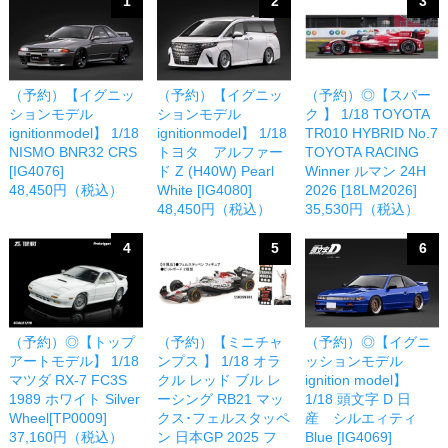
1
2
3
（予約）【イグニッ
（予約）【イグニッ
（予約）◎【スパー
ションモデル
ションモデル
ク 】 1/18 TOYOTA
ignitionmodel】 1/18
ignitionmodel】 1/18
TR010 HYBRID No.7
NISMO BNR32 CRS
トヨタ アルファー
TOYOTA RACING
[IG4076]
ド Z (H40W) Pearl
Winner ルマン 24H
48,450円（税込）
White [IG4080]
2026 [18LM2026]
48,450円（税込）
35,530円（税込）
4
5
6
（予約）◎【トップ
（予約）【ミニチャ
（予約）◎【イグニ
アートモデル】 1/18
ンプス 】 1/18 オラ
ッションモデル
マツダ RX-7 FC3S
クル レッド ブル レ
ignition model】
1989 ホワイト Silver
ーシング RB21 マッ
1/18 頭文字 D 日
Wheel[TP0009]
クス･フェルスタッペ
産 シルエィティ
37,160円（税込）
ン 日本GP 2025 フ
Blue [IG4069]