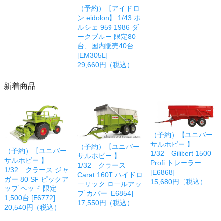
（予約）【アイドロ
ン eidolon】 1/43 ポ
ルシェ 959 1986 ダ
ークブルー 限定80
台、国内販売40台
[EM305L]
29,660円（税込）
新着商品
（予約）【ユニバー
サルホビー 】
（予約）【ユニバー
（予約）【ユニバー
1/32 Gilibert 1500
サルホビー 】
サルホビー 】
Profi トレーラー
1/32 クラース
1/32 クラース ジャ
[E6868]
Carat 160T ハイドロ
ガー 80 SF ピックア
15,680円（税込）
ーリック ロールアッ
ップ ヘッド 限定
プ カバー [E6854]
1,500台 [E6772]
17,550円（税込）
20,540円（税込）