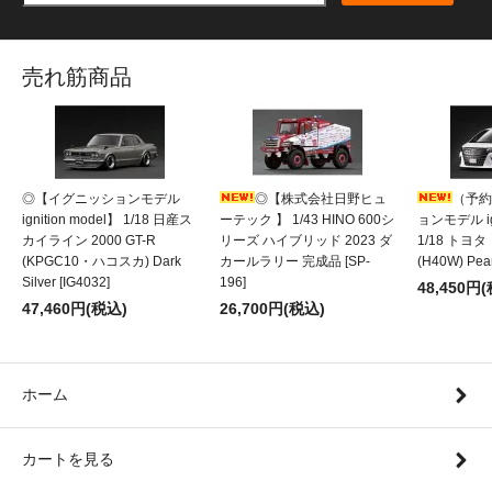
売れ筋商品
◎【イグニッションモデル
◎【株式会社日野ヒュ
（予約
ignition model】 1/18 日産ス
ーテック 】 1/43 HINO 600シ
ョンモデル ign
カイライン 2000 GT-R
リーズ ハイブリッド 2023 ダ
1/18 トヨ
(KPGC10・ハコスカ) Dark
カールラリー 完成品 [SP-
(H40W) Pear
Silver [IG4032]
196]
48,450円
47,460円(税込)
26,700円(税込)
ホーム
カートを見る