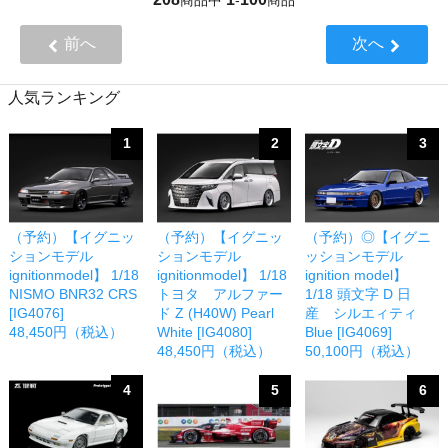
前へ
次へ
人気ランキング
1
2
3
（予約）【イグニッ
（予約）【イグニッ
（予約）◎【イグニ
ションモデル
ションモデル
ッションモデル
ignitionmodel】 1/18
ignitionmodel】 1/18
ignition model】
NISMO BNR32 CRS
トヨタ アルファー
1/18 頭文字 D 日
[IG4076]
ド Z (H40W) Pearl
産 シルエィティ
48,450円（税込）
White [IG4080]
Blue [IG4069]
48,450円（税込）
50,100円（税込）
4
5
6