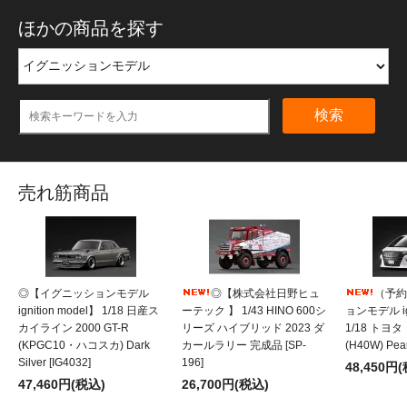
ほかの商品を探す
検索
売れ筋商品
◎【イグニッションモデル
◎【株式会社日野ヒュ
（予約
ignition model】 1/18 日産ス
ーテック 】 1/43 HINO 600シ
ョンモデル ign
カイライン 2000 GT-R
リーズ ハイブリッド 2023 ダ
1/18 トヨ
(KPGC10・ハコスカ) Dark
カールラリー 完成品 [SP-
(H40W) Pear
Silver [IG4032]
196]
48,450円
47,460円(税込)
26,700円(税込)