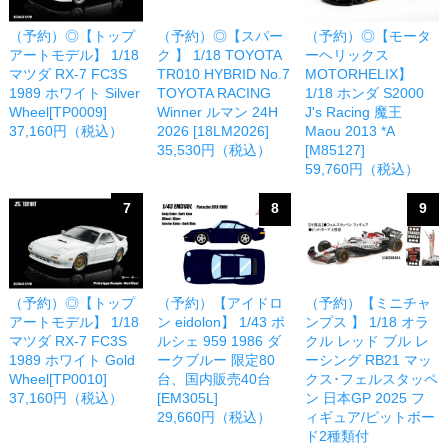
（予約）◎【トップ
（予約）◎【スパー
（予約）◎【モータ
アートモデル】 1/18
ク 】 1/18 TOYOTA
ーヘリックス
マツダ RX-7 FC3S
TR010 HYBRID No.7
MOTORHELIX】
1989 ホワイト Silver
TOYOTA RACING
1/18 ホンダ S2000
Wheel[TP0009]
Winner ルマン 24H
J's Racing 魔王
37,160円（税込）
2026 [18LM2026]
Maou 2013 *A
35,530円（税込）
[M85127]
59,760円（税込）
7
8
9
（予約）◎【トップ
（予約）【アイドロ
（予約）【ミニチャ
アートモデル】 1/18
ン eidolon】 1/43 ポ
ンプス 】 1/18 オラ
マツダ RX-7 FC3S
ルシェ 959 1986 ダ
クル レッド ブル レ
1989 ホワイト Gold
ークブルー 限定80
ーシング RB21 マッ
Wheel[TP0010]
台、国内販売40台
クス･フェルスタッペ
37,160円（税込）
[EM305L]
ン 日本GP 2025 フ
29,660円（税込）
ィギュア/ピットボー
ド2種類付