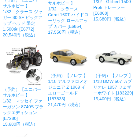
1/32 Gilibert 1500
サルホビー 】
サルホビー 】
Profi トレーラー
1/32 クラース
1/32 クラース ジャ
[E6868]
Carat 160T ハイドロ
ガー 80 SF ピックア
15,680円（税込）
ーリック ロールアッ
ップ ヘッド 限定
プ カバー [E6854]
1,500台 [E6772]
17,550円（税込）
20,540円（税込）
（予約）【ノレブ 】
（予約）【ノレブ 】
1/18 アルファロメオ
1/18 BMW 507 カブ
ジュニア Z 1969 イ
リオレ 1957 フェザ
（予約）【ユニバー
エローゴールド
ーホワイト [183229]
サルホビー 】
[187833]
15,400円（税込）
1/32 マッセイ ファ
21,470円（税込）
ーガソン 8740S ブラ
ックエディション
[E7280]
15,680円（税込）