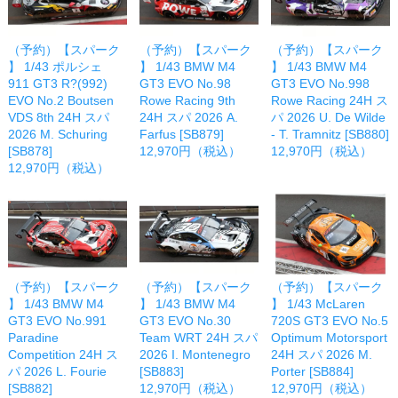
（予約）【スパーク
（予約）【スパーク
（予約）【スパーク
】 1/43 ポルシェ
】 1/43 BMW M4
】 1/43 BMW M4
911 GT3 R?(992)
GT3 EVO No.98
GT3 EVO No.998
EVO No.2 Boutsen
Rowe Racing 9th
Rowe Racing 24H ス
VDS 8th 24H スパ
24H スパ 2026 A.
パ 2026 U. De Wilde
2026 M. Schuring
Farfus [SB879]
- T. Tramnitz [SB880]
[SB878]
12,970円（税込）
12,970円（税込）
12,970円（税込）
（予約）【スパーク
（予約）【スパーク
（予約）【スパーク
】 1/43 BMW M4
】 1/43 BMW M4
】 1/43 McLaren
GT3 EVO No.991
GT3 EVO No.30
720S GT3 EVO No.5
Paradine
Team WRT 24H スパ
Optimum Motorsport
Competition 24H ス
2026 I. Montenegro
24H スパ 2026 M.
パ 2026 L. Fourie
[SB883]
Porter [SB884]
[SB882]
12,970円（税込）
12,970円（税込）