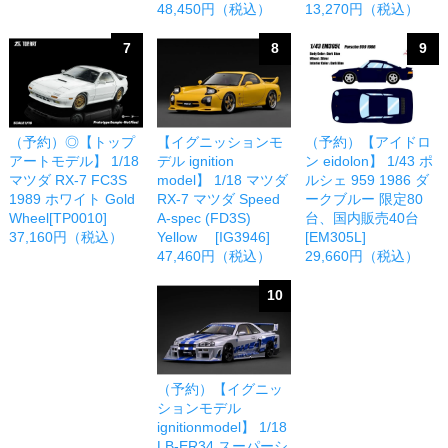
48,450円（税込）
13,270円（税込）
7
8
9
（予約）◎【トップ
【イグニッションモ
（予約）【アイドロ
アートモデル】 1/18
デル ignition
ン eidolon】 1/43 ポ
マツダ RX-7 FC3S
model】 1/18 マツダ
ルシェ 959 1986 ダ
1989 ホワイト Gold
RX-7 マツダ Speed
ークブルー 限定80
Wheel[TP0010]
A-spec (FD3S)
台、国内販売40台
37,160円（税込）
Yellow [IG3946]
[EM305L]
47,460円（税込）
29,660円（税込）
10
（予約）【イグニッ
ションモデル
ignitionmodel】 1/18
LB-ER34 スーパーシ