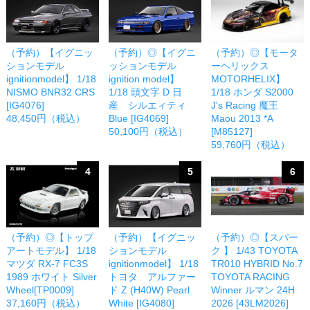
（予約）【イグニッ
（予約）◎【イグニ
（予約）◎【モータ
ションモデル
ッションモデル
ーヘリックス
ignitionmodel】 1/18
ignition model】
MOTORHELIX】
NISMO BNR32 CRS
1/18 頭文字 D 日
1/18 ホンダ S2000
[IG4076]
産 シルエィティ
J's Racing 魔王
48,450円（税込）
Blue [IG4069]
Maou 2013 *A
50,100円（税込）
[M85127]
59,760円（税込）
4
5
6
（予約）◎【トップ
（予約）【イグニッ
（予約）◎【スパー
アートモデル】 1/18
ションモデル
ク 】 1/43 TOYOTA
マツダ RX-7 FC3S
ignitionmodel】 1/18
TR010 HYBRID No.7
1989 ホワイト Silver
トヨタ アルファー
TOYOTA RACING
Wheel[TP0009]
ド Z (H40W) Pearl
Winner ルマン 24H
37,160円（税込）
White [IG4080]
2026 [43LM2026]