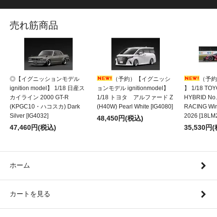
売れ筋商品
◎【イグニッションモデル
（予約）【イグニッシ
（予約
ignition model】 1/18 日産ス
ョンモデル ignitionmodel】
】 1/18 TOY
カイライン 2000 GT-R
1/18 トヨタ アルファード Z
HYBRID No
(KPGC10・ハコスカ) Dark
(H40W) Pearl White [IG4080]
RACING Wi
Silver [IG4032]
2026 [18LM
48,450円(税込)
47,460円(税込)
35,530円
ホーム
カートを見る