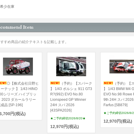
希少在庫
おすすめ商品の紹介テキストを記載します。
◎【株式会社日野ヒ
（予約）【スパーク
（予約）【
ーテック 】 1/43 HINO
】 1/43 ポルシェ 911 GT3
】 1/43 BMW M4 
600シリーズ ハイブリッ
R?(992) EVO No.80
EVO No.98 Rowe 
 2023 ダカールラリー
Lionspeed GP Winner
9th 24H スパ 2026
成品 [SP-196]
24H スパ 2026
Farfus [SB879]
[43SPA2026]
6,700円(税込)
★ご予約締切2026/8/
★ご予約締切2026/8/20★
12,970円(税込)
12,970円(税込)