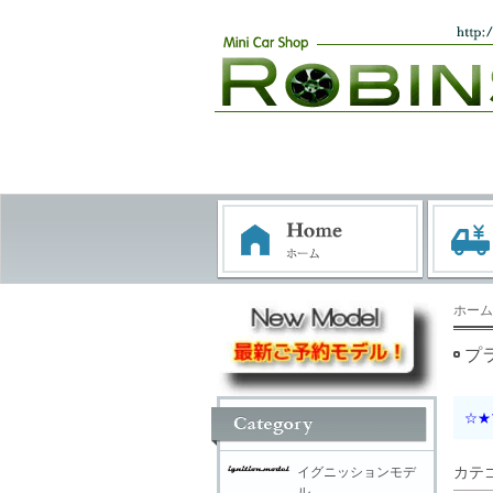
ホーム
プ
☆★
カテ
イグニッションモデ
ル