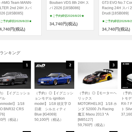
-AMG Team MANN-
Boutsen VDS 8th 24H ス
GT3 EVO No.7 Co
ILTER 2nd 24H スパ
パ 2026 [18SB086]
Racing 24H スパ 2
026 [18SB085]
Drudi [18SB089]
★ご予約締切2026/8/20★
ご予約締切2026/8/20★
★ご予約締切2026/8/
34,740円(税込)
4,740円(税込)
34,740円(税込)
ランキング
1
2
3
約）【イグニッショ
（予約）◎【イグニッシ
（予約）◎【モーターヘ
（予約
デル
ョンモデル ignition
リックス
トモデル
ionmodel】 1/18
model】 1/18 頭文字 D
MOTORHELIX】 1/18 ホ
RX-7 
O BNR32 CRS
日産 シルエィティ
ンダ S2000 J's Racing
ト Silv
76]
Blue [IG4069]
魔王 Maou 2013 *A
37,1
450円（税込）
50,100円（税込）
[M85127]
59,760円（税込）