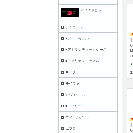
※アイドロン
アイランズ
●アートモデル
】
G
■アトランティックケース
M
2
■アメリカンマッスル
★
1
◆イクソ
◆イワヤ
※ヴィジョン
■ウィリー
ウィールアート
】
エブロ
G