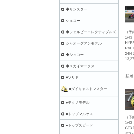
◆サンスター
シュコー
（予
◆シェルビーコレクティブルズ
1/43
HYBR
シャオーグアンモデル
RAC
24H 
◆シュコー
13,
◆スカイマークス
新着
■ソリド
■ダイキャストマスター
●テクノモデル
■トップマルケス
（予
1/4
●トップスピード
GT3 
デス-