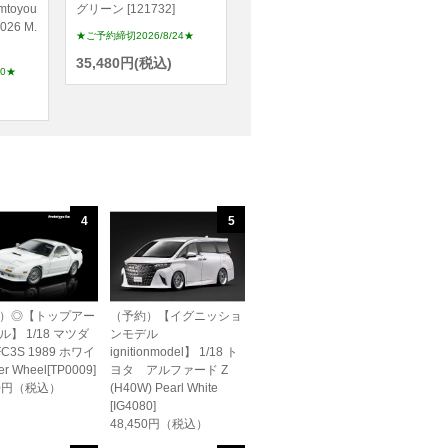
mtoyou
グリーン [121732]
026 M.
★ご予約締切2026/8/24★
35,480円(税込)
20★
4
5
）◎【トップアー
（予約）【イグニッショ
】 1/18 マツダ
ンモデル
FC3S 1989 ホワイ
ignitionmodel】 1/18 ト
er Wheel[TP0009]
ヨタ アルファード Z
60円（税込）
(H40W) Pearl White
[IG4080]
48,450円（税込）