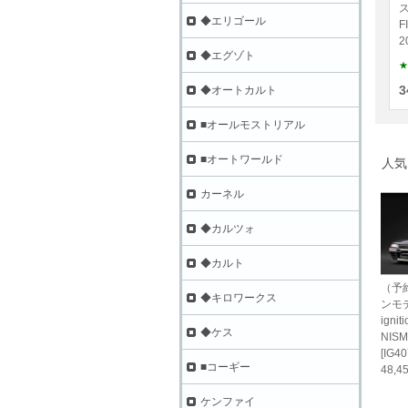
ス
◆エリゴール
F
2
◆エグゾト
★
3
◆オートカルト
■オールモストリアル
■オートワールド
人気
カーネル
◆カルツォ
◆カルト
（予
◆キロワークス
ンモ
ignit
◆ケス
NISM
[IG40
■コーギー
48,
ケンファイ