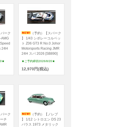
スパーク
（予約）【スパーク
-AMG
】 1/43 シボレーコルベッ
tSpeed
ト Z06 GT3 R No.0 Johor
s 24H
Motorsports Racing JMR
24H スパ 2026 [SB890]
20★
★ご予約締切2026/8/20★
12,970円(税込)
スパーク
（予約）【ノレブ
マーチ
】 1/12 シトロエン DS 23
AMR
パラス 1973 メタリック