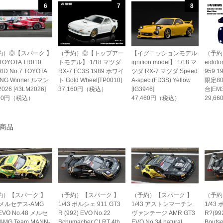
6
7
8
約）◎【スパーク 】
（予約）◎【トップアー
【イグニッションモデル
（予約
 TOYOTA TR010
トモデル】 1/18 マツダ
ignition model】 1/18 マ
eidol
ID No.7 TOYOTA
RX-7 FC3S 1989 ホワイ
ツダ RX-7 マツダ Speed
959 
ING Winner ルマン
ト Gold Wheel[TP0010]
A-spec (FD3S) Yellow
限定8
2026 [43LM2026]
37,160円（税込）
[IG3946]
台[EM3
270円（税込）
47,460円（税込）
29,6
商品
約）【スパーク 】
（予約）【スパーク 】
（予約）【スパーク 】
（予約
3 メルセデス-AMG
1/43 ポルシェ 911 GT3
1/43 アストンマーチン
1/43 
EVO No.48 メルセ
R (992) EVO No.22
ヴァンテージ AMR GT3
R?(99
AMG Team MANN-
Schumacher CLRT 4th
EVO No.34 natural
Bouts