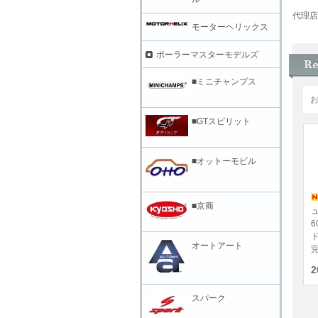
代理店
モーターヘリックス
ポーラーマスターモデルズ
■ミニチャンプス
■GTスピリット
■オットーモビル
■京商
ュ
ド
オートアート
完
2
スパーク