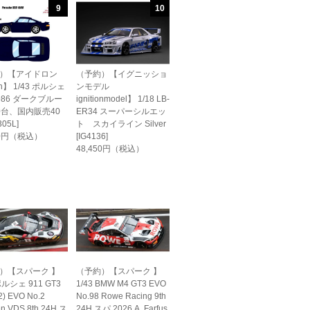
9
10
）【アイドロン
（予約）【イグニッショ
on】 1/43 ポルシェ
ンモデル
1986 ダークブルー
ignitionmodel】 1/18 LB-
0台、国内販売40
ER34 スーパーシルエッ
05L]
ト スカイライン Silver
60円（税込）
[IG4136]
48,450円（税込）
）【スパーク 】
（予約）【スパーク 】
ポルシェ 911 GT3
1/43 BMW M4 GT3 EVO
2) EVO No.2
No.98 Rowe Racing 9th
en VDS 8th 24H ス
24H スパ 2026 A. Farfus