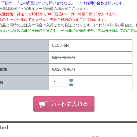
＊下段の 『この商品について問い合わせる』 よりお問い合わせ願います。
画像は試作品・実車イメージ画像の場合がございます。
文受付後、発送まで10日から30日程度(メーカー休業日除く)かかります。
文のキャンセルはできません。充分ご検討のうえご注文願います
。
約品と同時のご注文の場合は入荷ごとの発送となります。(＊代引き決済の場合は、
類または複数の商品を同時注文され、一部商品完売の場合、欠品分を除いてのご納
CLC545N
6,270円(税込)
価格
6,020円(税込)
数