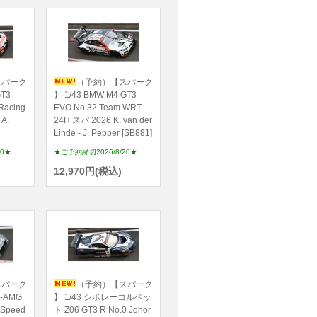
スパーク
（予約）【スパーク
GT3
】 1/43 BMW M4 GT3
Racing
EVO No.32 Team WRT
 A.
24H スパ 2026 K. van der
Linde - J. Pepper [SB881]
20★
★ご予約締切2026/8/20★
12,970円(税込)
スパーク
（予約）【スパーク
-AMG
】 1/43 シボレーコルベッ
tSpeed
ト Z06 GT3 R No.0 Johor