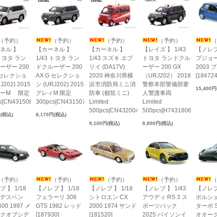
（予約）
（予約）
（予約）
（予約）
（
ネル 】
【カーネル 】
【カーネル 】
【レイズ 】 1/43
【ノレブ 
 トヨタ ラン
1/43 トヨタ ラン
1/43 スズキ エブ
トヨタ ランドクル
プジョー 
ーザー 200
ドクルーザー 200
リイ (DA17V)
ーザー 200 GX
2003 
G セレクショ
AX G セレクショ
2020 神奈川県横
（URJ202） 2018
[184724
J202) 2015
ン (URJ202) 2015
浜市消防局ミニ消
警察本部警備部要
15,400
バーM 限定
グレィM 限定
防車 (都筑ミニ)
人警護車両
s[CN431508]
300pcs[CN431507]
Limited
Limited
500pcs[CN432004]
500pcs[H7431806]
円(税込)
8,170円(税込)
9,100円(税込)
8,800円(税込)
（予約）
（予約）
（予約）
（予約）
（
 】 1/18
【ノレブ 】 1/18
【ノレブ 】 1/18
【ノレブ 】 1/43
【ノレブ 
デスベン
フェラーリ 308
シトロエン CX
アウディ RS 3 ス
ポルシェ
00 1997 メ
GTS 1982 レッド
2000 1974 サンド
ポーツバック
ターボ S
クオブシデ
[187930]
[181520]
2025 パイソンイ
オオー