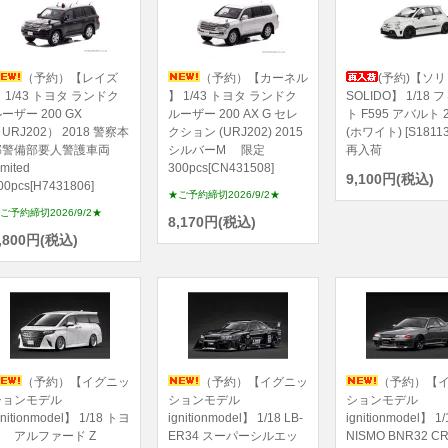
（予約）【レイズ
（予約）【カーネル
(予約)【ソリ
 1/43 トヨタ ランドク
】 1/43 トヨタ ランドク
SOLIDO】 1/18
ーザー 200 GX
ルーザー 200 AX G セレ
ト F595 アバルト 2
URJ202） 2018 警察本
クション (URJ202) 2015
(ホワイト) [S1811
部警備部要人警護車両
シルバーM 限定
再入荷
imited
300pcs[CN431508]
9,100円(税込)
00pcs[H7431806]
★ご予約締切2026/9/2★
ご予約締切2026/9/2★
8,170円(税込)
,800円(税込)
（予約）【イグニッ
（予約）【イグニッ
（予約）【
ションモデル
ションモデル
ションモデル
gnitionmodel】 1/18 トヨ
ignitionmodel】 1/18 LB-
ignitionmodel】 1/
タ アルファード Z
ER34 スーパーシルエッ
NISMO BNR32 C