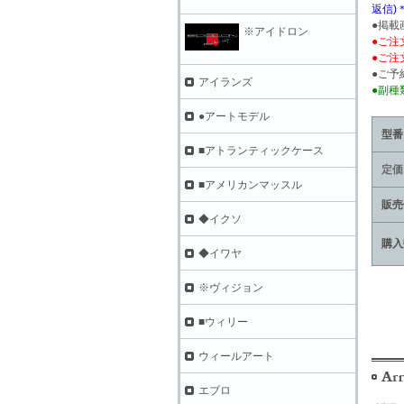
返信)
●掲載
※アイドロン
●ご注
●ご注
●ご予
アイランズ
●副種
●アートモデル
型番
■アトランティックケース
定価
■アメリカンマッスル
販売
◆イクソ
購入
◆イワヤ
※ヴィジョン
■ウィリー
ウィールアート
エブロ