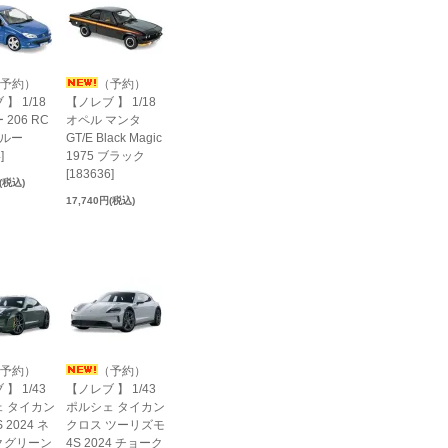
予約）
（予約）
】 1/18
【ノレブ 】 1/18
206 RC
オペル マンタ
ブルー
GT/E Black Magic
]
1975 ブラック
[183636]
円(税込)
17,740円(税込)
予約）
（予約）
】 1/43
【ノレブ 】 1/43
 タイカン
ポルシェ タイカン
 2024 ネ
クロス ツーリズモ
クグリーン
4S 2024 チョーク