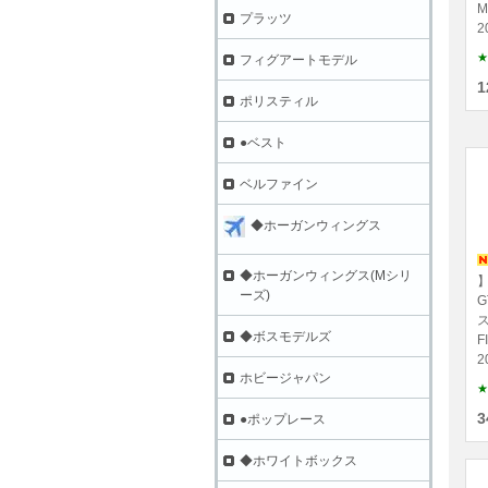
M
プラッツ
2
★
フィグアートモデル
1
ポリスティル
●ベスト
ベルファイン
◆ホーガンウィングス
◆ホーガンウィングス(Mシリ
】
ーズ)
G
ス
◆ボスモデルズ
F
2
ホビージャパン
★
3
●ポップレース
◆ホワイトボックス