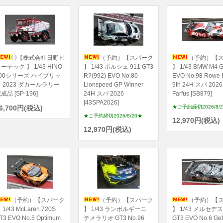
◎【株式会社日野ヒ
（予約）【スパーク
（予約）【
ーテック 】 1/43 HINO
】 1/43 ポルシェ 911 GT3
】 1/43 BMW M4 
600シリーズ ハイブリッ
R?(992) EVO No.80
EVO No.98 Rowe 
 2023 ダカールラリー
Lionspeed GP Winner
9th 24H スパ 2026
成品 [SP-196]
24H スパ 2026
Farfus [SB879]
[43SPA2026]
6,700円(税込)
★ご予約締切2026/8/
★ご予約締切2026/8/20★
12,970円(税込)
12,970円(税込)
（予約）【スパーク
（予約）【スパーク
（予約）【
 1/43 McLaren 720S
】 1/43 ランボルギーニ
】 1/43 メルセデス
T3 EVO No.5 Optimum
テメラリオ GT3 No.96
GT3 EVO No.6 Ge