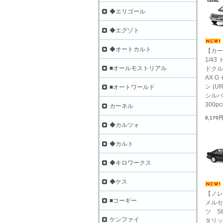
◆エリゴール
◆エグゾト
◆オートカルト
【カー
1/43
■オールモストリアル
ドクル
AX 
ン (UR
■オートワールド
シル
300pc
カーネル
8,170
◆カルツォ
◆カルト
◆キロワークス
◆ケス
【ノレブ
■コーギー
メルセ
ツ S6
ケンファイ
タリッ