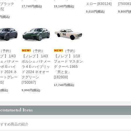
ブラック
エロー [830124]
[750081
17,740円(税込)
19,140円(税込)
5]
9,010円(税込)
9,800円
0円(税込)
（予約）
（予約）
（予約）
 】 1/43
【ノレブ 】 1/43
【ノレブ 】 1/18
ェ パナメー
ポルシェ パナメー
フォード マスタン
ボ E-ハイ
ラ 4 E-ハイブリッ
グ クーペ 1965
 2024 ネ
ド 2024 ネオオー
「男と女」
ートグレー
クグリーン
[182808]
5]
[750087]
17,740円(税込)
円(税込)
9,800円(税込)
おすすめ商品の紹介