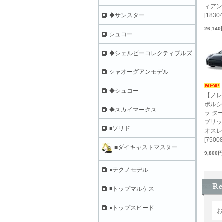
ィアン
[18304
◆サンスター
26,14
シュコー
◆シェルビーコレクティブルズ
シャオーグアンモデル
◆シュコー
【ノレブ
ポルシ
◆スカイマークス
ラ ター
ブリッド
■ソリド
オスレ
[75008
■ダイキャストマスター
9,800
●テクノモデル
■トップマルケス
●トップスピード