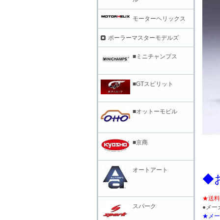
モーターヘリックス
ポーラーマスターモデルズ
■ミニチャンプス
■GTスピリット
■オットーモビル
■京商
オートアート
◆
★送料
スパーク
●メー
★メー