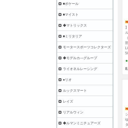
■ポケール
■マイスト
◆マトリックス
】
ル
■ミリタリア
（
モータースポーツコレクターズ
L
5
◆モデルカ―グループ
★
8
ライオネルレーシング
●リオ
ルックスマート
レイズ
リアルウィン
i
◆ルマンミニチュアーズ