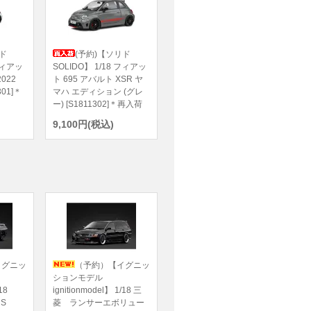
ド
(予約)【ソリド
 フィアッ
SOLIDO】 1/18 フィアッ
022
ト 695 アバルト XSR ヤ
301]＊
マハ エディション (グレ
ー) [S1811302]＊再入荷
9,100円(税込)
イグニッ
（予約）【イグニッ
ションモデル
18
ignitionmodel】 1/18 三
RS
菱 ランサーエボリュー