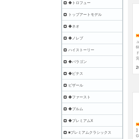
◆トロフュー
トップアートモデル
◆ネオ
◆ノレブ
ュ
ハイストーリー
ド
完
◆パラゴン
2
◆ビテス
ビザール
◆ファースト
◆ブルム
◆プレミアムX
】
■プレミアムクラシックス
G