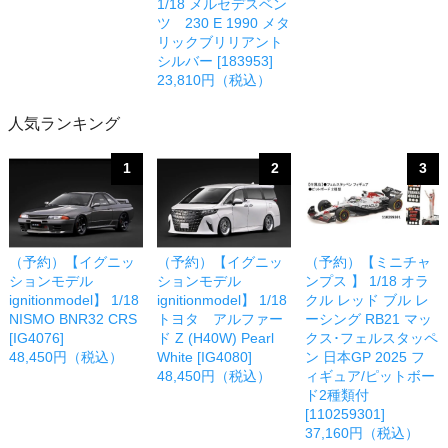
1/18 メルセデスベン
ツ 230 E 1990 メタ
リックブリリアント
シルバー [183953]
23,810円（税込）
人気ランキング
1
2
3
（予約）【イグニッ
（予約）【イグニッ
（予約）【ミニチャ
ションモデル
ションモデル
ンプス 】 1/18 オラ
ignitionmodel】 1/18
ignitionmodel】 1/18
クル レッド ブル レ
NISMO BNR32 CRS
トヨタ アルファー
ーシング RB21 マッ
[IG4076]
ド Z (H40W) Pearl
クス･フェルスタッペ
48,450円（税込）
White [IG4080]
ン 日本GP 2025 フ
48,450円（税込）
ィギュア/ピットボー
ド2種類付
[110259301]
37,160円（税込）