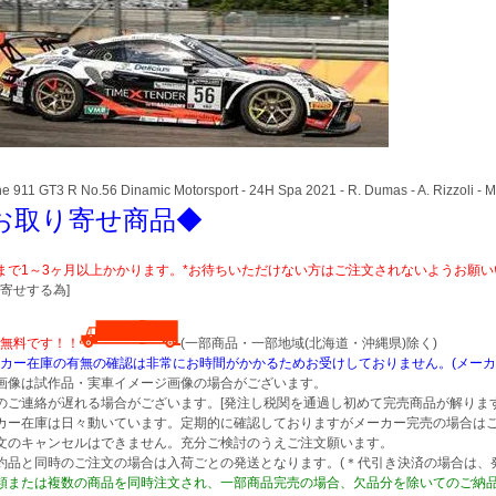
e 911 GT3 R No.56 Dinamic Motorsport - 24H Spa 2021 - R. Dumas - A. Rizzoli - M
お取り寄せ商品◆
まで1～3ヶ月以上かかります。*お待ちいただけない方はご注文されないようお願
寄せする為]
無料です！！
(一部商品・一部地域(北海道・沖縄県)除く)
カー在庫の有無の確認は非常にお時間がかかるためお受けしておりません。(メーカ
画像は試作品・実車イメージ画像の場合がございます。
のご連絡が遅れる場合がございます。[発注し税関を通過し初めて完売商品が解ります
カー在庫は日々動いています。定期的に確認しておりますがメーカー完売の場合は
文のキャンセルはできません。充分ご検討のうえご注文願います。
約品と同時のご注文の場合は入荷ごとの発送となります。(＊代引き決済の場合は、
類または複数の商品を同時注文され、一部商品完売の場合、欠品分を除いてのご納