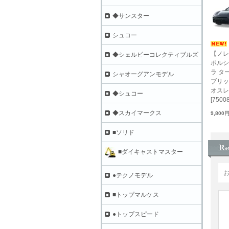
◆サンスター
シュコー
【ノレブ
◆シェルビーコレクティブルズ
ポルシ
ラ ター
シャオーグアンモデル
ブリッド
オスレ
◆シュコー
[75008
◆スカイマークス
9,800
■ソリド
■ダイキャストマスター
●テクノモデル
■トップマルケス
●トップスピード