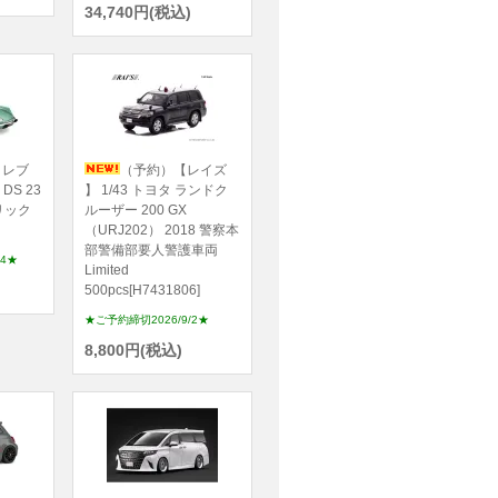
34,740円(税込)
ノレブ
（予約）【レイズ
DS 23
】 1/43 トヨタ ランドク
タリック
ルーザー 200 GX
（URJ202） 2018 警察本
部警備部要人警護車両
24★
Limited
500pcs[H7431806]
★ご予約締切2026/9/2★
8,800円(税込)