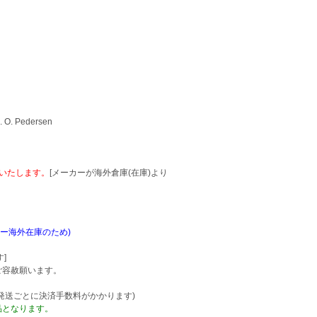
. O. Pedersen
いいたします。
[メーカーが海外倉庫(在庫)より
ー海外在庫のため)
]
ご容赦願います。
発送ごとに決済手数料がかかります)
品となります。