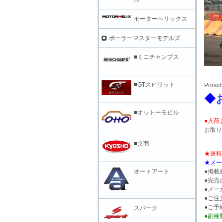
モーターヘリックス
ポーラーマスターモデルズ
■ミニチャンプス
■GTスピリット
Porsch
◆
■オットーモビル
●入荷
お取り
■京商
★送料
★メー
オートアート
●掲載
●完売
●メー
●ご注
●ご予
スパーク
●副種