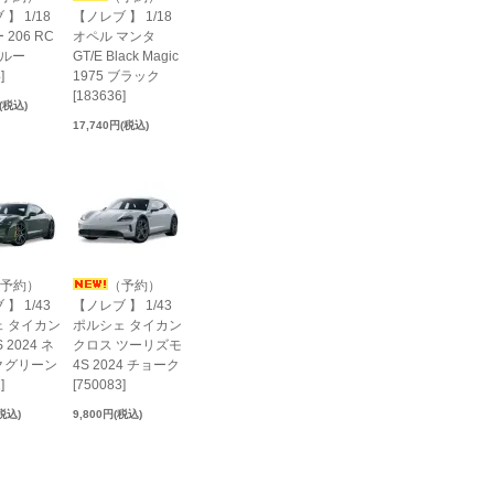
】 1/18
【ノレブ 】 1/18
206 RC
オペル マンタ
ブルー
GT/E Black Magic
]
1975 ブラック
[183636]
円(税込)
17,740円(税込)
予約）
（予約）
】 1/43
【ノレブ 】 1/43
 タイカン
ポルシェ タイカン
 2024 ネ
クロス ツーリズモ
クグリーン
4S 2024 チョーク
]
[750083]
(税込)
9,800円(税込)