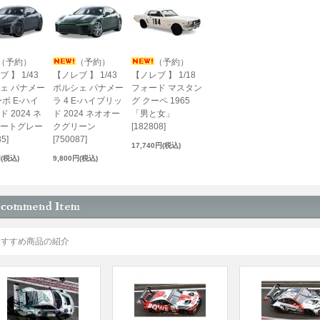
（予約）
（予約）
（予約）
 】 1/43
【ノレブ 】 1/43
【ノレブ 】 1/18
ェ パナメー
ポルシェ パナメー
フォード マスタン
ボ E-ハイ
ラ 4 E-ハイブリッ
グ クーペ 1965
 2024 ネ
ド 2024 ネオオー
「男と女」
ートグレー
クグリーン
[182808]
5]
[750087]
17,740円(税込)
円(税込)
9,800円(税込)
おすすめ商品の紹介