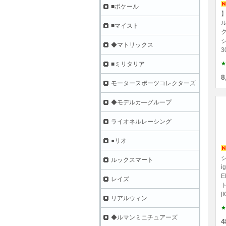
■ポケール
】
ル
■マイスト
ク
◆マトリックス
3
★
■ミリタリア
8
モータースポーツコレクターズ
◆モデルカ―グループ
ライオネルレーシング
●リオ
ルックスマート
i
E
レイズ
ト
[
リアルウィン
★
◆ルマンミニチュアーズ
4