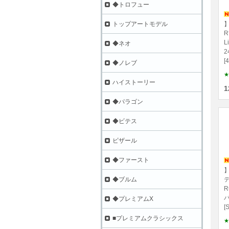
◆トロフュー
】
トップアートモデル
R
L
◆ネオ
2
[
◆ノレブ
★
ハイストーリー
1
◆パラゴン
◆ビテス
ビザール
◆ファースト
】
テ
◆ブルム
R
パ
◆プレミアムX
[
■プレミアムクラシックス
★