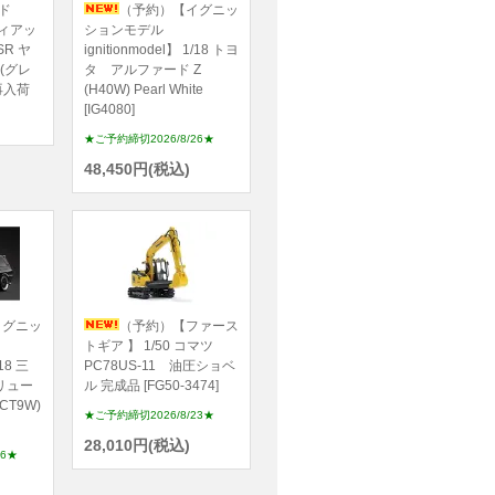
ド
（予約）【イグニッ
 フィアッ
ションモデル
SR ヤ
ignitionmodel】 1/18 トヨ
(グレ
タ アルファード Z
＊再入荷
(H40W) Pearl White
[IG4080]
★ご予約締切2026/8/26★
48,450円(税込)
イグニッ
（予約）【ファース
トギア 】 1/50 コマツ
/18 三
PC78US-11 油圧ショベ
リュー
ル 完成品 [FG50-3474]
CT9W)
★ご予約締切2026/8/23★
28,010円(税込)
26★