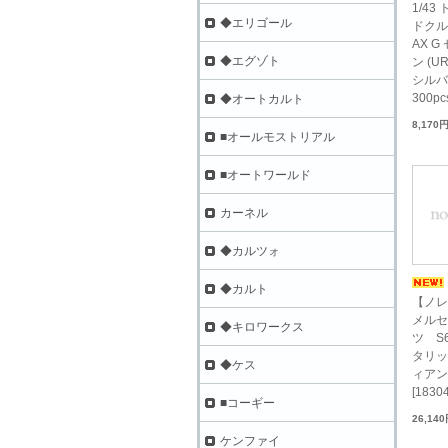
1/43
◆エリゴール
ドクル
AX 
◆エグゾト
ン (UR
シル
300pc
◆オートカルト
8,170
■オールモストリアル
■オートワールド
カーネル
◆カルツォ
◆カルト
【ノレブ
メルセ
◆キロワークス
ツ S6
タリッ
◆ケス
ィアン
[18304
■コーギー
26,14
ケンファイ