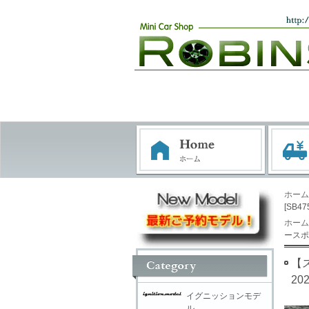
ホーム
[SB47
ホーム
ースポー
【ス
202
イグニッションモデ
ル