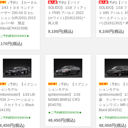
（予約）【カーネル
(予約)【ソリド
(予約)【ソリ
 1/43 トヨタ ランドク
SOLIDO】 1/18 フィアッ
SOLIDO】 1/18
ーザー 200 AX G セレ
ト F595 アバルト 2022
ト 695 アバルト X
ション (URJ202) 2015
(ホワイト) [S1811301]＊
マハ エディション 
シルバーM 限定
再入荷
ー) [S1811302]
00pcs[CN431508]
9,100円(税込)
9,100円(税込)
ご予約締切2026/9/2★
,170円(税込)
（予約）【イグニッ
（予約）【イグニッ
（予約）【
ションモデル
ションモデル
ションモデル
gnitionmodel】 1/18 LB-
ignitionmodel】 1/18
ignitionmodel】 1
R34 スーパーシルエッ
NISMO BNR32 CRS
菱 ランサーエボ
 スカイライン Black
[IG4076]
ションワゴン MR (
IG4135]
Black [IG4252]
★ご予約締切2026/8/26★
ご予約締切2026/8/26★
★ご予約締切2026/8/
48,450円(税込)
8,450円(税込)
48,450円(税込)