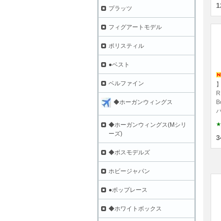
1
プラッツ
フィグアートモデル
ポリスティル
●ベスト
ベルファイン
】
R
B
◆ホーガンウィングス
パ
★
◆ホーガンウィングス(Mシリ
ーズ)
3
◆ボスモデルズ
ホビージャパン
●ポップレース
◆ホワイトボックス