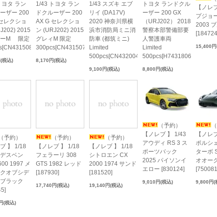
 トヨタ ラン
1/43 トヨタ ラン
1/43 スズキ エブ
トヨタ ランドクル
【ノレブ 
ーザー 200
ドクルーザー 200
リイ (DA17V)
ーザー 200 GX
プジョー 
G セレクショ
AX G セレクショ
2020 神奈川県横
（URJ202） 2018
2003 
J202) 2015
ン (URJ202) 2015
浜市消防局ミニ消
警察本部警備部要
[184724
バーM 限定
グレィM 限定
防車 (都筑ミニ)
人警護車両
15,400
s[CN431508]
300pcs[CN431507]
Limited
Limited
500pcs[CN432004]
500pcs[H7431806]
円(税込)
8,170円(税込)
9,100円(税込)
8,800円(税込)
（予約）
（
【ノレブ 】 1/43
【ノレブ 
（予約）
（予約）
（予約）
アウディ RS 3 ス
ポルシェ
 】 1/18
【ノレブ 】 1/18
【ノレブ 】 1/18
ポーツバック
ターボ S
デスベン
フェラーリ 308
シトロエン CX
2025 パイソンイ
オオー
00 1997 メ
GTS 1982 レッド
2000 1974 サンド
エロー [830124]
[750081
クオブシデ
[187930]
[181520]
ブラック
9,010円(税込)
9,800円
17,740円(税込)
19,140円(税込)
5]
0円(税込)