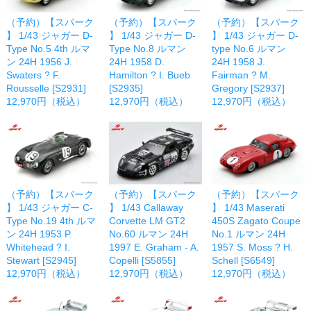
（予約）【スパーク
（予約）【スパーク
（予約）【スパーク
】 1/43 ジャガー D-
】 1/43 ジャガー D-
】 1/43 ジャガー D-
Type No.5 4th ルマ
Type No.8 ルマン
type No.6 ルマン
ン 24H 1956 J.
24H 1958 D.
24H 1958 J.
Swaters ? F.
Hamilton ? I. Bueb
Fairman ? M.
Rousselle [S2931]
[S2935]
Gregory [S2937]
12,970円（税込）
12,970円（税込）
12,970円（税込）
（予約）【スパーク
（予約）【スパーク
（予約）【スパーク
】 1/43 ジャガー C-
】 1/43 Callaway
】 1/43 Maserati
Type No.19 4th ルマ
Corvette LM GT2
450S Zagato Coupe
ン 24H 1953 P.
No.60 ルマン 24H
No.1 ルマン 24H
Whitehead ? I.
1997 E. Graham - A.
1957 S. Moss ? H.
Stewart [S2945]
Copelli [S5855]
Schell [S6549]
12,970円（税込）
12,970円（税込）
12,970円（税込）