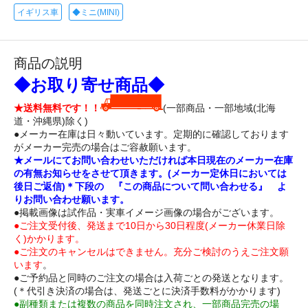
イギリス車
◆ミニ(MINI)
商品の説明
◆お取り寄せ商品◆
★送料無料です！！
(一部商品・一部地域(北海
道・沖縄県)除く)
●メーカー在庫は日々動いています。定期的に確認しております
がメーカー完売の場合はご容赦願います。
★メールにてお問い合わせいただければ本日現在のメーカー在庫
の有無お知らせをさせて頂きます。(メーカー定休日においては
後日ご返信)＊下段の 『この商品について問い合わせる』 よ
りお問い合わせ願います。
●掲載画像は試作品・実車イメージ画像の場合がございます。
●ご注文受付後、発送まで10日から30日程度(メーカー休業日除
く)かかります。
●ご注文のキャンセルはできません。充分ご検討のうえご注文願
います
。
●ご予約品と同時のご注文の場合は入荷ごとの発送となります。
(＊代引き決済の場合は、発送ごとに決済手数料がかかります)
●副種類または複数の商品を同時注文され、一部商品完売の場