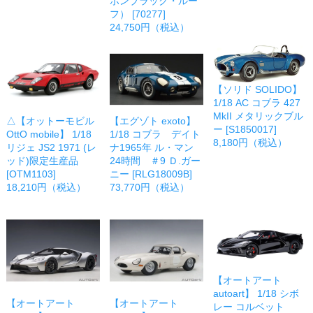
ボンブラック・ルー
フ） [70277]
24,750円（税込）
【ソリド SOLIDO】
1/18 AC コブラ 427
MkII メタリックブル
△【オットーモビル
【エグゾト exoto】
ー [S1850017]
OttO mobile】 1/18
1/18 コブラ デイト
8,180円（税込）
リジェ JS2 1971 (レ
ナ1965年 ル・マン
ッド)限定生産品
24時間 ＃9 Ｄ.ガー
[OTM1103]
ニー [RLG18009B]
18,210円（税込）
73,770円（税込）
【オートアート
autoart】 1/18 シボ
【オートアート
【オートアート
レー コルベット