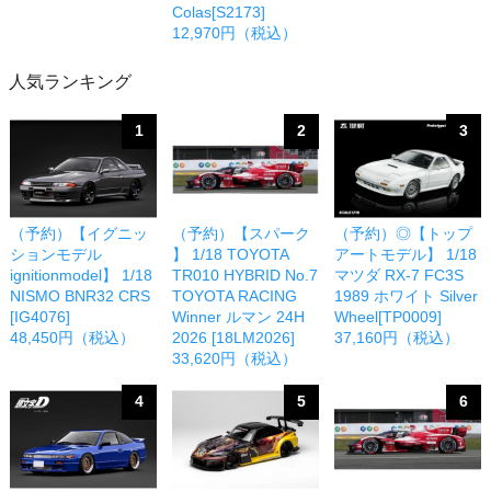
Colas[S2173]
12,970円（税込）
人気ランキング
1
2
3
（予約）【イグニッ
（予約）【スパーク
（予約）◎【トップ
ションモデル
】 1/18 TOYOTA
アートモデル】 1/18
ignitionmodel】 1/18
TR010 HYBRID No.7
マツダ RX-7 FC3S
NISMO BNR32 CRS
TOYOTA RACING
1989 ホワイト Silver
[IG4076]
Winner ルマン 24H
Wheel[TP0009]
48,450円（税込）
2026 [18LM2026]
37,160円（税込）
33,620円（税込）
4
5
6