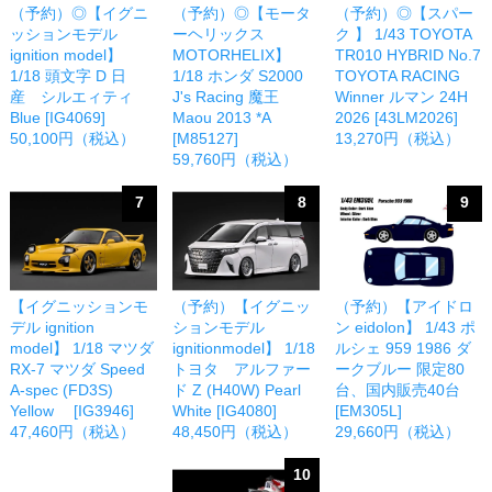
（予約）◎【イグニ
（予約）◎【モータ
（予約）◎【スパー
ッションモデル
ーヘリックス
ク 】 1/43 TOYOTA
ignition model】
MOTORHELIX】
TR010 HYBRID No.7
1/18 頭文字 D 日
1/18 ホンダ S2000
TOYOTA RACING
産 シルエィティ
J's Racing 魔王
Winner ルマン 24H
Blue [IG4069]
Maou 2013 *A
2026 [43LM2026]
50,100円（税込）
[M85127]
13,270円（税込）
59,760円（税込）
7
8
9
【イグニッションモ
（予約）【イグニッ
（予約）【アイドロ
デル ignition
ションモデル
ン eidolon】 1/43 ポ
model】 1/18 マツダ
ignitionmodel】 1/18
ルシェ 959 1986 ダ
RX-7 マツダ Speed
トヨタ アルファー
ークブルー 限定80
A-spec (FD3S)
ド Z (H40W) Pearl
台、国内販売40台
Yellow [IG3946]
White [IG4080]
[EM305L]
47,460円（税込）
48,450円（税込）
29,660円（税込）
10