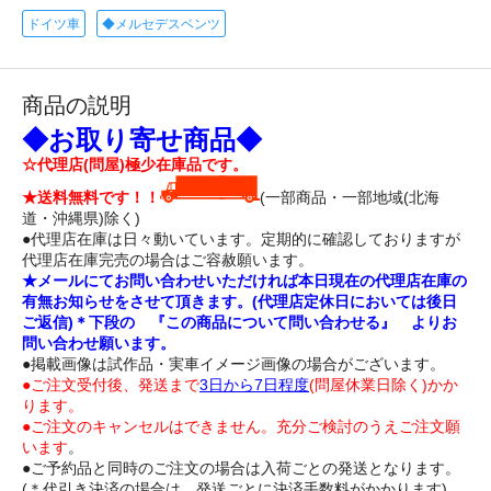
ドイツ車
◆メルセデスベンツ
商品の説明
◆お取り寄せ商品◆
☆代理店(問屋)極少在庫品です。
★送料無料です！！
(一部商品・一部地域(北海
道・沖縄県)除く)
●代理店在庫は日々動いています。定期的に確認しておりますが
代理店在庫完売の場合はご容赦願います。
★メールにてお問い合わせいただければ本日現在の代理店在庫の
有無お知らせをさせて頂きます。(代理店定休日においては後日
ご返信)＊下段の 『この商品について問い合わせる』 よりお
問い合わせ願います。
●掲載画像は試作品・実車イメージ画像の場合がございます。
●ご注文受付後、発送まで
3日から7日程度
(問屋休業日除く)かか
ります。
●ご注文のキャンセルはできません。充分ご検討のうえご注文願
います
。
●ご予約品と同時のご注文の場合は入荷ごとの発送となります。
(＊代引き決済の場合は、発送ごとに決済手数料がかかります)