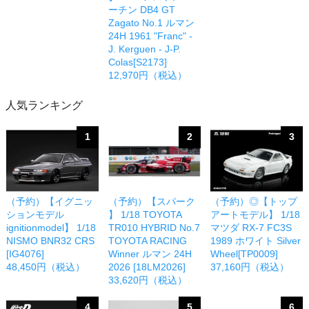
ーチン DB4 GT
Zagato No.1 ルマン
24H 1961 "Franc" -
J. Kerguen - J-P.
Colas[S2173]
12,970円（税込）
人気ランキング
1
2
3
（予約）【イグニッ
（予約）【スパーク
（予約）◎【トップ
ションモデル
】 1/18 TOYOTA
アートモデル】 1/18
ignitionmodel】 1/18
TR010 HYBRID No.7
マツダ RX-7 FC3S
NISMO BNR32 CRS
TOYOTA RACING
1989 ホワイト Silver
[IG4076]
Winner ルマン 24H
Wheel[TP0009]
48,450円（税込）
2026 [18LM2026]
37,160円（税込）
33,620円（税込）
4
5
6