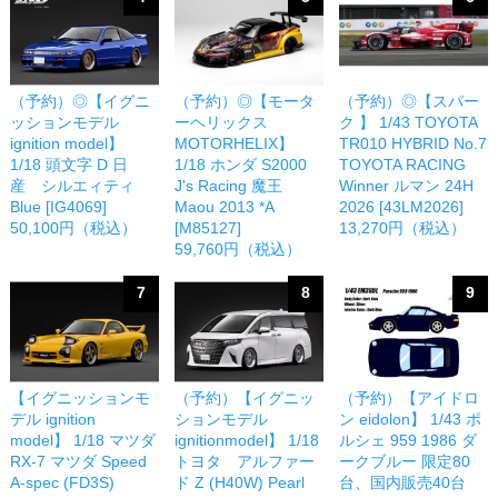
（予約）◎【イグニ
（予約）◎【モータ
（予約）◎【スパー
ッションモデル
ーヘリックス
ク 】 1/43 TOYOTA
ignition model】
MOTORHELIX】
TR010 HYBRID No.7
1/18 頭文字 D 日
1/18 ホンダ S2000
TOYOTA RACING
産 シルエィティ
J's Racing 魔王
Winner ルマン 24H
Blue [IG4069]
Maou 2013 *A
2026 [43LM2026]
50,100円（税込）
[M85127]
13,270円（税込）
59,760円（税込）
7
8
9
【イグニッションモ
（予約）【イグニッ
（予約）【アイドロ
デル ignition
ションモデル
ン eidolon】 1/43 ポ
model】 1/18 マツダ
ignitionmodel】 1/18
ルシェ 959 1986 ダ
RX-7 マツダ Speed
トヨタ アルファー
ークブルー 限定80
A-spec (FD3S)
ド Z (H40W) Pearl
台、国内販売40台