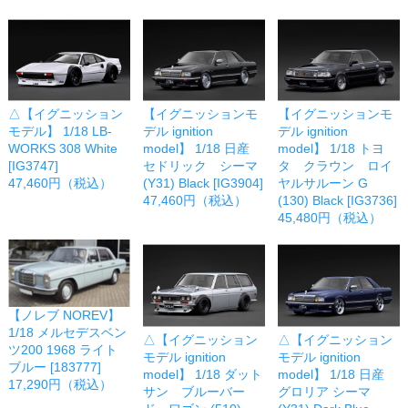
△【イグニッション
【イグニッションモ
【イグニッションモ
モデル】 1/18 LB-
デル ignition
デル ignition
WORKS 308 White
model】 1/18 日産
model】 1/18 トヨ
[IG3747]
セドリック シーマ
タ クラウン ロイ
47,460円（税込）
(Y31) Black [IG3904]
ヤルサルーン G
47,460円（税込）
(130) Black [IG3736]
45,480円（税込）
【ノレブ NOREV】
1/18 メルセデスベン
△【イグニッション
△【イグニッション
ツ200 1968 ライト
モデル ignition
モデル ignition
ブルー [183777]
model】 1/18 ダット
model】 1/18 日産
17,290円（税込）
サン ブルーバー
グロリア シーマ