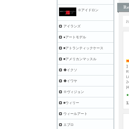
※アイドロン
アイランズ
●アートモデル
■アトランティックケース
■アメリカンマッスル
】
◆イクソ
R
L
◆イワヤ
2
[
※ヴィジョン
★
1
■ウィリー
ウィールアート
エブロ