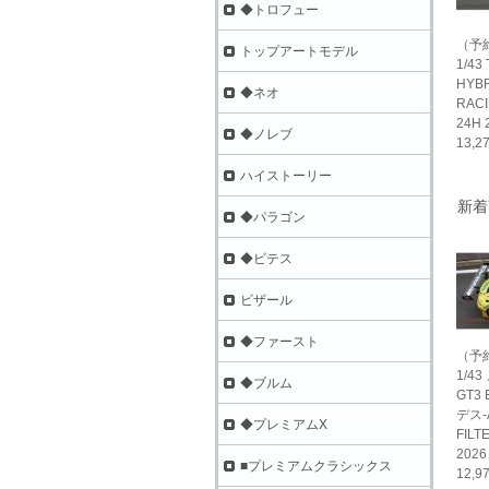
◆トロフュー
（予
トップアートモデル
1/43
HYBR
◆ネオ
RAC
24H 
◆ノレブ
13,
ハイストーリー
新着
◆パラゴン
◆ビテス
ビザール
◆ファースト
（予
1/4
◆ブルム
GT3 
デス-
◆プレミアムX
FILT
2026
■プレミアムクラシックス
12,