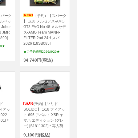
スパーク
（予約）【スパーク
コルベッ
】 1/18 メルセデス-AMG
 Johor
GT3 EVO No.48 メルセデ
ng JMR
ス-AMG Team MANN-
890]
FILTER 2nd 24H スパ
2026 [18SB085]
20★
★ご予約締切2026/8/20★
34,740円(税込)
ド
(予約)【ソリド
 フィアッ
SOLIDO】 1/18 フィアッ
022
ト 695 アバルト XSR ヤ
301]＊
マハ エディション (グレ
ー) [S1811302]＊再入荷
9,100円(税込)