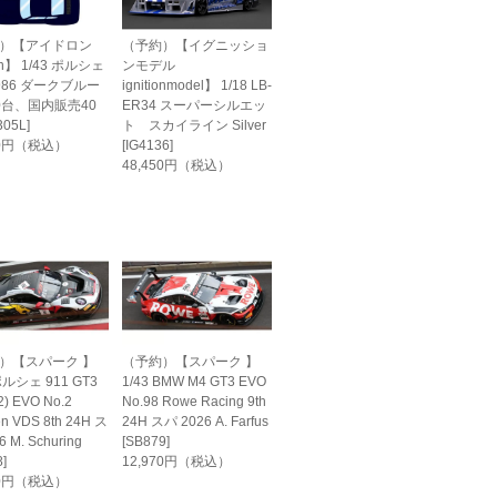
）【アイドロン
（予約）【イグニッショ
on】 1/43 ポルシェ
ンモデル
1986 ダークブルー
ignitionmodel】 1/18 LB-
0台、国内販売40
ER34 スーパーシルエッ
05L]
ト スカイライン Silver
60円（税込）
[IG4136]
48,450円（税込）
）【スパーク 】
（予約）【スパーク 】
ポルシェ 911 GT3
1/43 BMW M4 GT3 EVO
2) EVO No.2
No.98 Rowe Racing 9th
en VDS 8th 24H ス
24H スパ 2026 A. Farfus
 M. Schuring
[SB879]
]
12,970円（税込）
70円（税込）