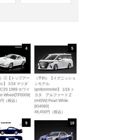
4
5
）◎【トップアー
（予約）【イグニッショ
】 1/18 マツダ
ンモデル
FC3S 1989 ホワイ
ignitionmodel】 1/18 ト
er Wheel[TP0009]
ヨタ アルファード Z
60円（税込）
(H40W) Pearl White
[IG4080]
48,450円（税込）
9
10