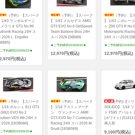
（予約）【スパーク
（予約）【スパーク
（予約）【
 1/43 ランボルギーニ
】 1/43 メルセデス-AMG
】 1/43 シボレー
メラリオ GT3 No.96
GT3 EVO No.6 GetSpeed
ト Z06 GT3 R No.0
utronik Racing 24H ス
Team Bartone Bros 24H
Motorsports Raci
 2026 L. Engstler
スパ 2026 [SB889]
24H スパ 2026 [SB
SB885]
★ご予約締切2026/8/20★
★ご予約締切2026/8/
ご予約締切2026/8/20★
12,970円(税込)
12,970円(税込)
2,970円(税込)
（予約）【スパーク
（予約）【スパーク
(予約)【ソリ
 1/18 ポルシェ 911 GT3
】 1/18 アストンマーチ
SOLIDO】 1/18
 (992) EVO No.2
ン ヴァンテージ AMR
ト F595 アバルト 2
outsen VDS 8th 24H ス
GT3 EVO No.7 Comtoyou
(ホワイト) [S1811
 2026 [18SB086]
Racing 24H スパ 2026 M.
再入荷
Drudi [18SB089]
ご予約締切2026/8/20★
9,100円(税込)