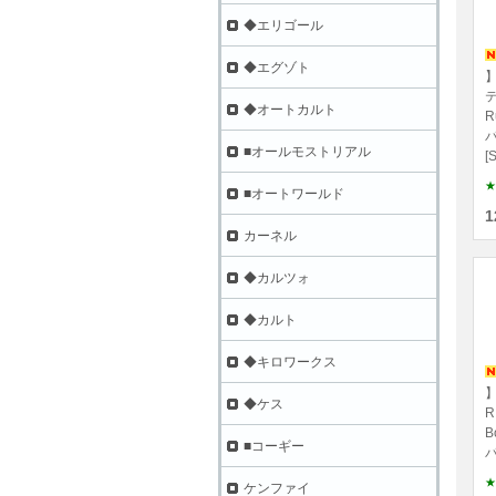
◆エリゴール
◆エグゾト
】
テ
◆オートカルト
R
パ
■オールモストリアル
[
★
■オートワールド
1
カーネル
◆カルツォ
◆カルト
◆キロワークス
】
◆ケス
R
B
■コーギー
パ
★
ケンファイ