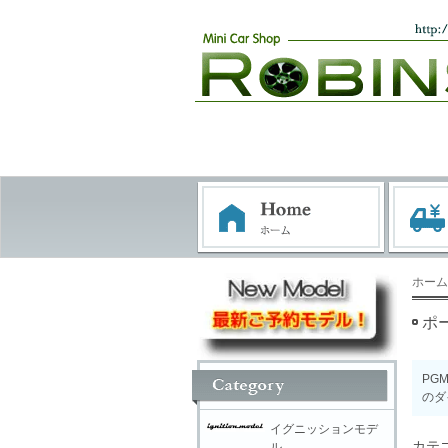
ホーム
ポ
PG
のダ
イグニッションモデ
カテ
ル