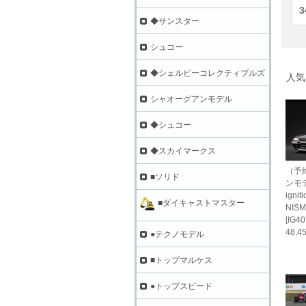
3
◆サンスター
シュコー
◆シェルビーコレクティブルズ
人気
シャオーグアンモデル
◆シュコー
◆スカイマークス
（予
■ソリド
ンモ
ignit
■ダイキャストマスター
NISM
[IG40
48,
●テクノモデル
■トップマルケス
●トップスピード