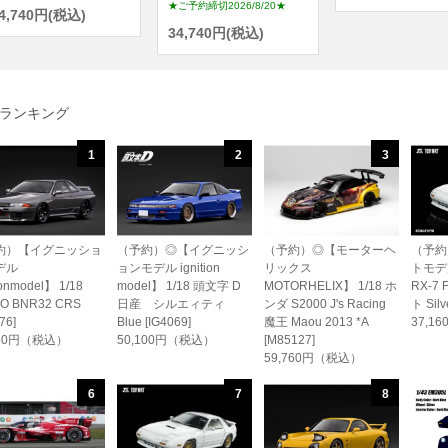
★ご予約締切2026/8/20★
4,740円(税込)
34,740円(税込)
ランキング
1
2
3
約）【イグニッショ
（予約）◎【イグニッシ
（予約）◎【モーターヘ
（予約
デル
ョンモデル ignition
リックス
トモデル
ionmodel】 1/18
model】 1/18 頭文字 D
MOTORHELIX】 1/18 ホ
RX-7 
O BNR32 CRS
日産 シルエィティ
ンダ S2000 J's Racing
ト Silv
76]
Blue [IG4069]
魔王 Maou 2013 *A
37,1
450円（税込）
50,100円（税込）
[M85127]
59,760円（税込）
6
7
8