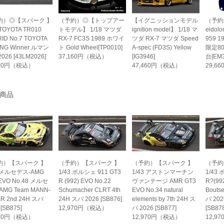
約）◎【スパーク 】
（予約）◎【トップアー
【イグニッションモデル
（予約
 TOYOTA TR010
トモデル】 1/18 マツダ
ignition model】 1/18 マ
eidol
ID No.7 TOYOTA
RX-7 FC3S 1989 ホワイ
ツダ RX-7 マツダ Speed
959 
ING Winner ルマン
ト Gold Wheel[TP0010]
A-spec (FD3S) Yellow
限定8
2026 [43LM2026]
37,160円（税込）
[IG3946]
台[EM3
270円（税込）
47,460円（税込）
29,6
商品
約）【スパーク 】
（予約）【スパーク 】
（予約）【スパーク 】
（予約
3 メルセデス-AMG
1/43 ポルシェ 911 GT3
1/43 アストンマーチン
1/43 
EVO No.48 メルセ
R (992) EVO No.22
ヴァンテージ AMR GT3
R?(99
AMG Team MANN-
Schumacher CLRT 4th
EVO No.34 natural
Bouts
ER 2nd 24H スパ
24H スパ 2026 [SB876]
elements by 7th 24H ス
パ 2026
 [SB875]
12,970円（税込）
パ 2026 [SB877]
[SB878
970円（税込）
12,970円（税込）
12,9