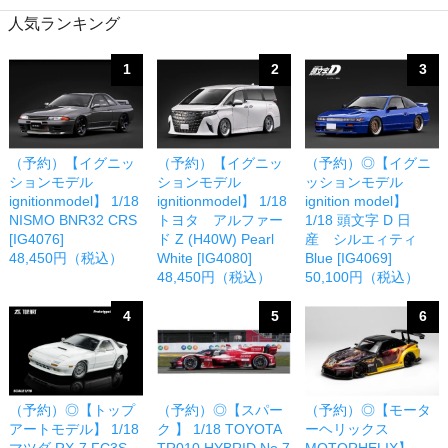
人気ランキング
1
2
3
（予約）【イグニッ
（予約）【イグニッ
（予約）◎【イグニ
ションモデル
ションモデル
ッションモデル
ignitionmodel】 1/18
ignitionmodel】 1/18
ignition model】
NISMO BNR32 CRS
トヨタ アルファー
1/18 頭文字 D 日
[IG4076]
ド Z (H40W) Pearl
産 シルエィティ
48,450円（税込）
White [IG4080]
Blue [IG4069]
48,450円（税込）
50,100円（税込）
4
5
6
（予約）◎【トップ
（予約）◎【スパー
（予約）◎【モータ
アートモデル】 1/18
ク 】 1/18 TOYOTA
ーヘリックス