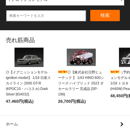
検索
売れ筋商品
◎【イグニッションモデル
◎【株式会社日野ヒュ
（予約
ignition model】 1/18 日産ス
ーテック 】 1/43 HINO 600シ
ョンモデル ign
カイライン 2000 GT-R
リーズ ハイブリッド 2023 ダ
1/18 トヨ
(KPGC10・ハコスカ) Dark
カールラリー 完成品 [SP-
(H40W) Pear
Silver [IG4032]
196]
48,450円
47,460円(税込)
26,700円(税込)
ホーム