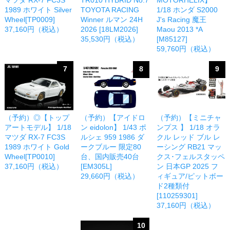
マツダ RX-7 FC3S
TR010 HYBRID No.7
MOTORHELIX】
1989 ホワイト Silver
TOYOTA RACING
1/18 ホンダ S2000
Wheel[TP0009]
Winner ルマン 24H
J's Racing 魔王
37,160円（税込）
2026 [18LM2026]
Maou 2013 *A
35,530円（税込）
[M85127]
59,760円（税込）
7
8
9
（予約）◎【トップ
（予約）【アイドロ
（予約）【ミニチャ
アートモデル】 1/18
ン eidolon】 1/43 ポ
ンプス 】 1/18 オラ
マツダ RX-7 FC3S
ルシェ 959 1986 ダ
クル レッド ブル レ
1989 ホワイト Gold
ークブルー 限定80
ーシング RB21 マッ
Wheel[TP0010]
台、国内販売40台
クス･フェルスタッペ
37,160円（税込）
[EM305L]
ン 日本GP 2025 フ
29,660円（税込）
ィギュア/ピットボー
ド2種類付
[110259301]
37,160円（税込）
10