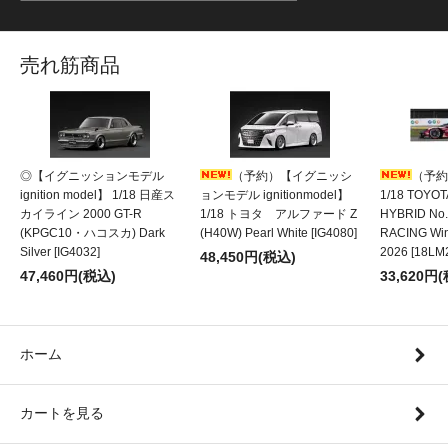
売れ筋商品
◎【イグニッションモデル
（予約）【イグニッシ
（予約
ignition model】 1/18 日産ス
ョンモデル ignitionmodel】
1/18 TOYOT
カイライン 2000 GT-R
1/18 トヨタ アルファード Z
HYBRID No
(KPGC10・ハコスカ) Dark
(H40W) Pearl White [IG4080]
RACING Wi
Silver [IG4032]
2026 [18LM
48,450円(税込)
47,460円(税込)
33,620円
ホーム
カートを見る