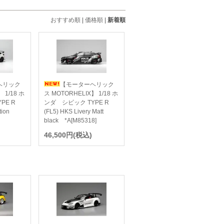
おすすめ順
|
価格順
|
新着順
ヘリック
【モーターヘリック
 1/18 ホ
ス MOTORHELIX】 1/18 ホ
PE R
ンダ シビック TYPE R
tion
(FL5) HKS Livery Matt
black *A[M85318]
46,500円(税込)