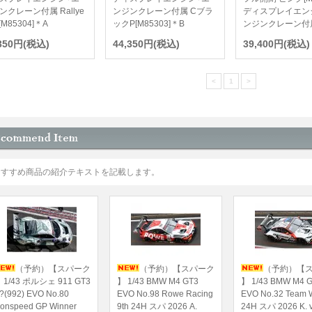
ンクレーン付属 Rallye
ンジンクレーン付属 Cブラ
ディスプレイエン
[M85304]＊A
ックP[M85303]＊B
ンジンクレーン付
,350円(税込)
44,350円(税込)
39,400円(税込)
<
1
>
おすすめ商品の紹介テキストを記載します。
（予約）【スパーク
（予約）【スパーク
（予約）【
 1/43 ポルシェ 911 GT3
】 1/43 BMW M4 GT3
】 1/43 BMW M4 
?(992) EVO No.80
EVO No.98 Rowe Racing
EVO No.32 Team
ionspeed GP Winner
9th 24H スパ 2026 A.
24H スパ 2026 K. v