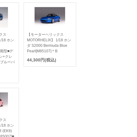
クス
【モーターヘリックス
1/18 ホン
MOTORHELIX】 1/18 ホン
ダ S2000 Bermuda Blue
前期型■デ
Pearl[M85107]＊B
ン+クレ
44,300円(税込)
トブルーパ
クス
1/18 ホン
 (EK9)
5007]■