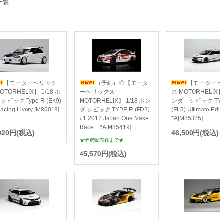
一覧
【モーターヘリック
（予約）◎【モータ
【モーター
OTORHELIX】 1/18 ホ
ーヘリックス
ス MOTORHELIX】
シビック Type R (EK9)
MOTORHELIX】 1/18 ホン
ンダ シビック TY
Racing Livery [M85013]
ダ シビック TYPE R (FD2)
(FL5) Ultimate Edi
#1 2012 Japan One Make
*A[M85325]
Race *A[M85419]
,020円(税込)
46,500円(税込)
★予定販売数まで★
45,570円(税込)