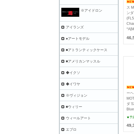
ス M
※アイドロン
ンダ
(FL5
Cha
アイランズ
*A[
46
●アートモデル
■アトランティックケース
■アメリカンマッスル
◆イクソ
◆イワヤ
ーヘ
※ヴィジョン
MOT
ダ S2
■ウィリー
Blu
★予
ウィールアート
49
エブロ