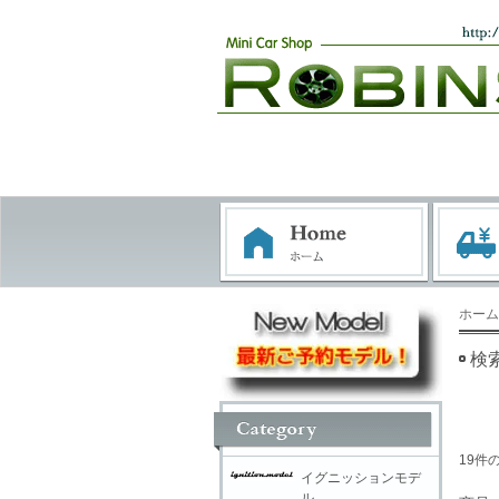
ホーム
検
19件
イグニッションモデ
ル