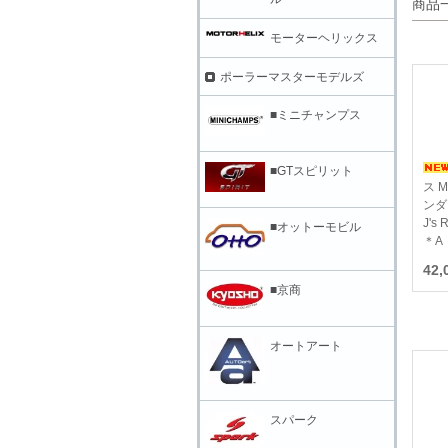
商品
モーターヘリックス
ポーラーマスターモデルズ
■ミニチャンプス
■GTスピリット
ス M
ンダ 
J's 
■オットーモビル
＊A
42
■京商
オートアート
スパーク