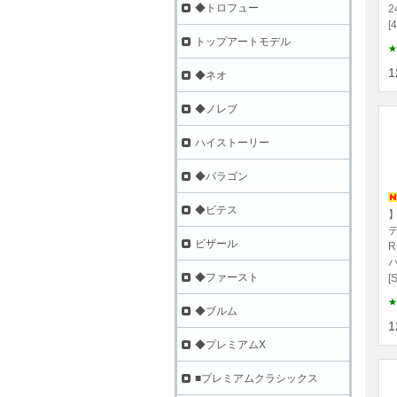
◆トロフュー
2
[
トップアートモデル
★
1
◆ネオ
◆ノレブ
ハイストーリー
◆パラゴン
◆ビテス
】
テ
ビザール
R
パ
◆ファースト
[
★
◆ブルム
1
◆プレミアムX
■プレミアムクラシックス