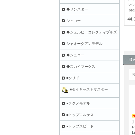
ンジ
◆サンスター
Red
44
シュコー
◆シェルビーコレクティブルズ
シャオーグアンモデル
◆シュコー
◆スカイマークス
■ソリド
■ダイキャストマスター
●テクノモデル
■トップマルケス
】
●トップスピード
R
L