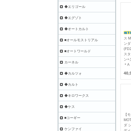
◆エリゴール
◆エグゾト
◆オートカルト
ス M
■オールモストリアル
ンダ
(FD
■オートワールド
スタ
ン+
カーネル
＊A
40
◆カルツォ
◆カルト
◆キロワークス
◆ケス
【モ
■コーギー
MOT
ダ シ
ケンファイ
ディ