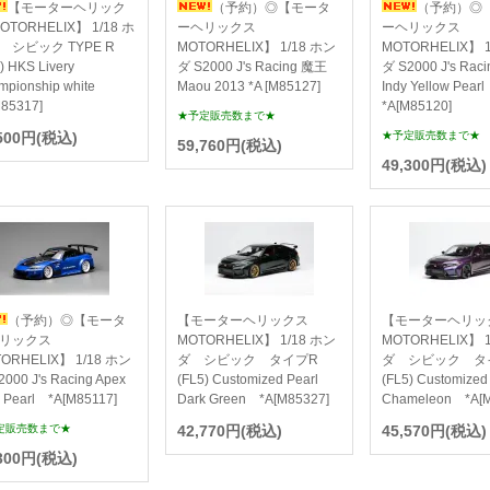
【モーターヘリック
（予約）◎【モータ
（予約）◎
OTORHELIX】 1/18 ホ
ーヘリックス
ーヘリックス
 シビック TYPE R
MOTORHELIX】 1/18 ホン
MOTORHELIX】 
) HKS Livery
ダ S2000 J's Racing 魔王
ダ S2000 J's Rac
mpionship white
Maou 2013 *A [M85127]
Indy Yellow Pea
M85317]
*A[M85120]
★予定販売数まで★
,500円(税込)
★予定販売数まで★
59,760円(税込)
49,300円(税込)
（予約）◎【モータ
【モーターヘリックス
【モーターヘリッ
リックス
MOTORHELIX】 1/18 ホン
MOTORHELIX】 
ORHELIX】 1/18 ホン
ダ シビック タイプR
ダ シビック タ
000 J's Racing Apex
(FL5) Customized Pearl
(FL5) Customized
e Pearl *A[M85117]
Dark Green *A[M85327]
Chameleon *A[M
定販売数まで★
42,770円(税込)
45,570円(税込)
,300円(税込)