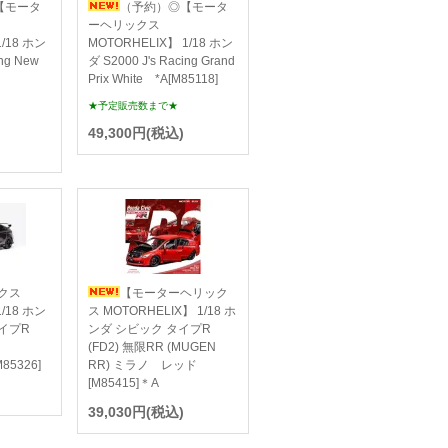
【モータ
（予約）◎【モータ
ーヘリックス
1/18 ホン
MOTORHELIX】 1/18 ホン
ing New
ダ S2000 J's Racing Grand
rl
Prix White *A[M85118]
★予定販売数まで★
49,300円(税込)
クス
【モーターヘリック
1/18 ホン
ス MOTORHELIX】 1/18 ホ
イプR
ンダ シビック タイプR
(FD2) 無限RR (MUGEN
85326]
RR) ミラノ レッド
[M85415]＊A
39,030円(税込)