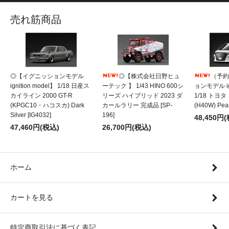
売れ筋商品
◎【イグニッションモデル
◎【株式会社日野ヒュ
（予約
ignition model】 1/18 日産ス
ーテック 】 1/43 HINO 600シ
ョンモデル ign
カイライン 2000 GT-R
リーズ ハイブリッド 2023 ダ
1/18 トヨ
(KPGC10・ハコスカ) Dark
カールラリー 完成品 [SP-
(H40W) Pear
Silver [IG4032]
196]
48,450円
47,460円(税込)
26,700円(税込)
ホーム
カートを見る
特定商取引法に基づく表記