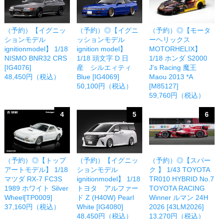
（予約）【イグニッ
（予約）◎【イグニ
（予約）◎【モータ
ションモデル
ッションモデル
ーヘリックス
ignitionmodel】 1/18
ignition model】
MOTORHELIX】
NISMO BNR32 CRS
1/18 頭文字 D 日
1/18 ホンダ S2000
[IG4076]
産 シルエィティ
J's Racing 魔王
48,450円（税込）
Blue [IG4069]
Maou 2013 *A
50,100円（税込）
[M85127]
59,760円（税込）
4
5
6
（予約）◎【トップ
（予約）【イグニッ
（予約）◎【スパー
アートモデル】 1/18
ションモデル
ク 】 1/43 TOYOTA
マツダ RX-7 FC3S
ignitionmodel】 1/18
TR010 HYBRID No.7
1989 ホワイト Silver
トヨタ アルファー
TOYOTA RACING
Wheel[TP0009]
ド Z (H40W) Pearl
Winner ルマン 24H
37,160円（税込）
White [IG4080]
2026 [43LM2026]
48,450円（税込）
13,270円（税込）