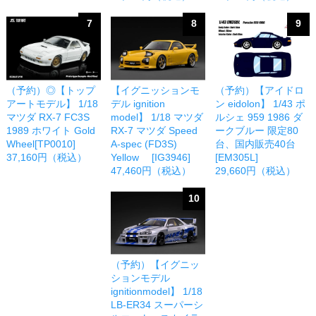
7
8
9
（予約）◎【トップ
【イグニッションモ
（予約）【アイドロ
アートモデル】 1/18
デル ignition
ン eidolon】 1/43 ポ
マツダ RX-7 FC3S
model】 1/18 マツダ
ルシェ 959 1986 ダ
1989 ホワイト Gold
RX-7 マツダ Speed
ークブルー 限定80
Wheel[TP0010]
A-spec (FD3S)
台、国内販売40台
37,160円（税込）
Yellow [IG3946]
[EM305L]
47,460円（税込）
29,660円（税込）
10
（予約）【イグニッ
ションモデル
ignitionmodel】 1/18
LB-ER34 スーパーシ